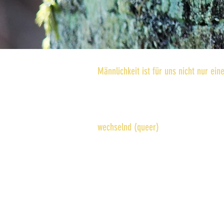
Männlichkeit ist für uns nicht nur ein
können daher ebenso Männlichkeit er
eingebettet in den Rahmen der biogr
so viele unterschiedliche Männer u
wechselnd (queer)
identifizieren. Di
© MENINTHEWOODS 2020
Mag. (FH) Nico Tonisch
Gentzgasse 14/3/10, A-1180 Wien
nico@nicotonisch.com
+43 699 1947 53 53