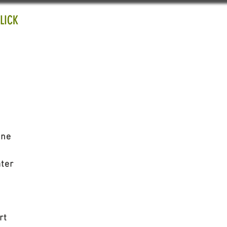
LICK
MEHR EVENTINFO
ine
ater
rt