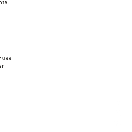
nte,
 Muss
er