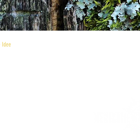
e Idee
sondern eine körperliche Erfahrung eingebettet in eine biogr
fahren, wie Männer Weiblichkeit erfahren können. Ebenso ist Wei
afischen Prägungen. Jedoch immer im Rahmen der körperlichen und 
nd Frauen wie es Menschen gibt. Und daher gibt es auch Mensch
ese Vielfalt ist eine Herausforderung an alle Menschen und Beziehu