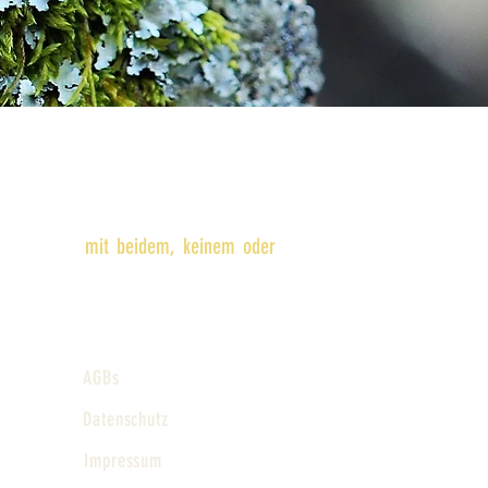
afisch geformte Persönlichkeit. Frauen
blichkeit eine körperliche Erfahrung
biografischen Möglichkeiten. Es gibt
en die sich
mit beidem, keinem oder
ngen die wir einladend anerkennen.
AGBs
Datenschutz
Impressum